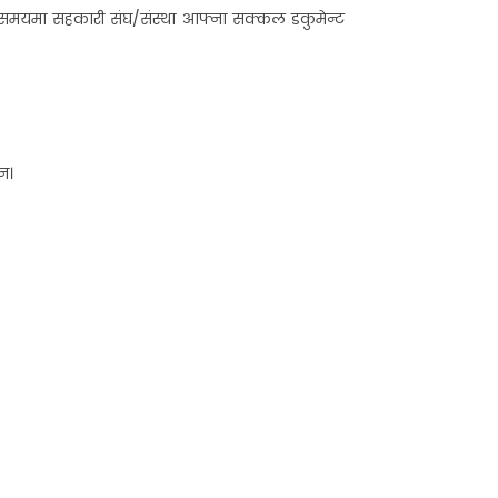
सो समयमा सहकारी संघ/संस्था आफ्ना सक्कल डकुमेन्ट
न।