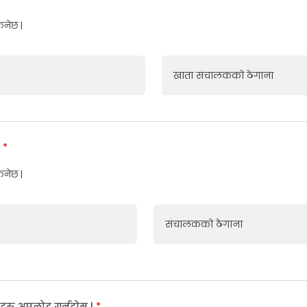
िनेछ |
खाता संचालकको ठेगाना
:
*
िनेछ |
संचालकको ठेगाना
हरु अपलोड गर्नुहोस |
*