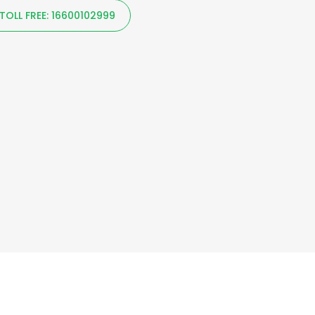
TOLL FREE: 16600102999
d (NCBL), All Rights Reserved.